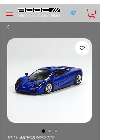
DIECAST COLLECTIBLES
SKU: 4895183667227