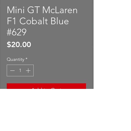
Mini GT McLaren
F1 Cobalt Blue
#629
Price
$20.00
Quantity
*
Add to Cart
Buy Now
Mini GT McLaren F1 Cobalt